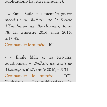
publications- La lettre mensuelle).
- « Emile Mâle et la première guerre
mondiale »,
Bulletin de la Société
d’Emulation du Bourbonnais
, tome
78, 1er trimestre 2016, mars 2016,
p.16-36.
Commander
le numéro
:
ICI
.
- « Emile Mâle et les écrivains
bourbonnais »,
Bulletin des Amis de
Montluçon
, n°67, année 2016, p.3-34.
Commander le numéro
:
ICI
.
(Rubrique « Les publications- Le
bulletin annuel).
- « Le patriotisme dans l’œuvre
d’Emile Mâle »,
Histoire, Economie et